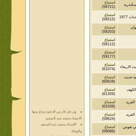
استماع
دريه
(58721)
استماع
19
(58515)
استماع
(59203)
استماع
(58112)
استماع
(59177)
استماع
اربعاء
(61074)
حديث
استماع
(60628)
هف
استماع
(61359)
ريد
استماع
وترجل فارس الدعوه وحارسها
(61038)
الاستاذ محمد عبد المنعم
ريد
استماع
الاستاذ محمد عبد المنعم
(59624)
والوفاء
نفوس
استماع
حديث الذكريات أ محمد عبد
(59086)
المنعم فيديو محول نص كتاب