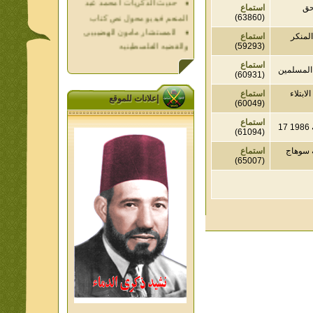
استماع
المستشار مامون الهضيبيى
(63860)
والقضيه الفلسطينيه
كر
استماع
العداله الغائبه 1000 شهيد
(59293)
فلسطين ده كان زمان
استماع
العداله الغائبه ( الدرع الواقى )
مسلمين
(60931)
الاقصى فى قلوبنا
لاء
استماع
إعلانات للموقع
خواطر الحج
(60049)
الاخوان فى حرب فلسطين
استماع
حكايات من التراث الجزء الاول
(61094)
من اعلام الاخوان المسلمين
وهاج
استماع
المعاصرين الجزء الثانى
(65007)
ديوان شعر الاخوان فى القلب
تاليف الشيخ على متولى
تفاصيل جنازة الشهيد احمد
النيسى وعمر شاهين 1952
جمعه امين ومواقف ساعدت
الامام البنا فى تكوين شخصي
الاستاذ جمعه امين وعبقرية
الامام البنا
الشمائل المحمديه دكتور يحيى
غزب