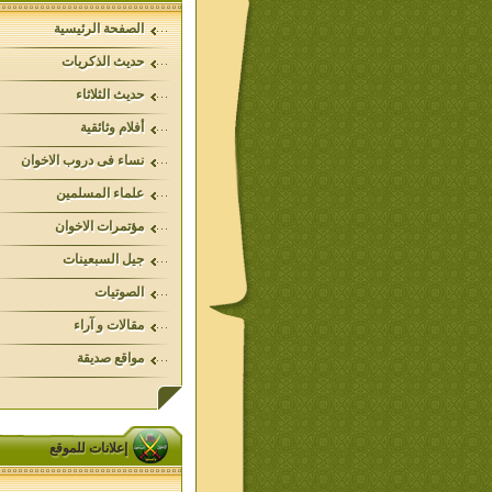
الصفحة الرئيسية
حديث الذكريات
حديث الثلاثاء
أفلام وثائقية
نساء فى دروب الاخوان
علماء المسلمين
مؤتمرات الاخوان
جيل السبعينات
الصوتيات
مقالات و آراء
مواقع صديقة
إعلانات للموقع