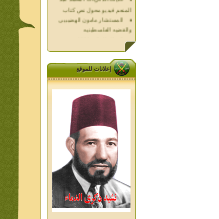
المستشار مامون الهضيبيى
والقضيه الفلسطينيه
العداله الغائبه 1000 شهيد
فلسطين ده كان زمان
العداله الغائبه ( الدرع الواقى )
الاقصى فى قلوبنا
خواطر الحج
إعلانات للموقع
الاخوان فى حرب فلسطين
حكايات من التراث الجزء الاول
من اعلام الاخوان المسلمين
المعاصرين الجزء الثانى
ديوان شعر الاخوان فى القلب
تاليف الشيخ على متولى
تفاصيل جنازة الشهيد احمد
النيسى وعمر شاهين 1952
جمعه امين ومواقف ساعدت
الامام البنا فى تكوين شخصي
الاستاذ جمعه امين وعبقرية
الامام البنا
الشمائل المحمديه دكتور يحيى
غزب