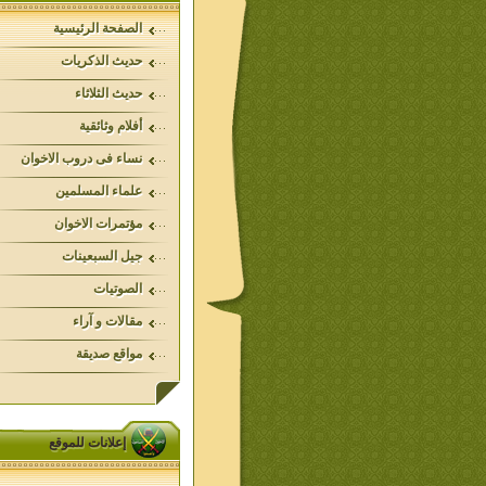
الصفحة الرئيسية
حديث الذكريات
حديث الثلاثاء
أفلام وثائقية
نساء فى دروب الاخوان
علماء المسلمين
مؤتمرات الاخوان
جيل السبعينات
الصوتيات
مقالات و آراء
مواقع صديقة
إعلانات للموقع