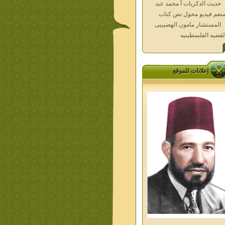
المستشار مامون الهضيبيى
لقضيه الفلسطينيه
العداله الغائبه 1000 شهيد
سطين ده كان زمان
العداله الغائبه ( الدرع الواقى )
الاقصى فى قلوبنا
خواطر الحج
إعلانات للموقع
الاخوان فى حرب فلسطين
حكايات من التراث الجزء الاول
من اعلام الاخوان المسلمين
معاصرين الجزء الثانى
ديوان شعر الاخوان فى القلب
ليف الشيخ على متولى
تفاصيل جنازة الشهيد احمد
نيسى وعمر شاهين 1952
جمعه امين ومواقف ساعدت
امام البنا فى تكوين شخصي
الاستاذ جمعه امين وعبقرية
مام البنا
الشمائل المحمديه دكتور يحيى
ب
من تراث د احمد العسال امس