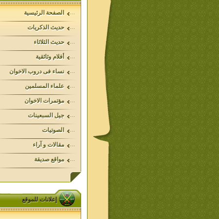
الصفحة الرئيسية
حديث الذكريات
حديث الثلاثاء
أفلام وثائقية
نساء فى دروب الاخوان
علماء المسلمين
مؤتمرات الاخوان
جيل السبعينات
الصوتيات
مقالات و آراء
مواقع صديقة
إعلانات للموقع