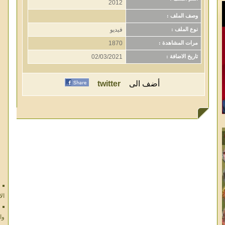
2012
وصف الملف :
فيديو
نوع الملف :
1870
مرات المشاهدة :
02/03/2021
تاريخ الاضافة :
أضف الى
twitter
ال
وا
ال