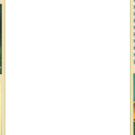
وا
ال
عب
عب