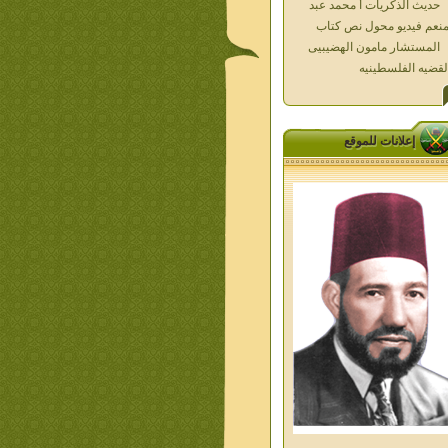
المستشار مامون الهضيبيى
لقضيه الفلسطينيه
العداله الغائبه 1000 شهيد
سطين ده كان زمان
العداله الغائبه ( الدرع الواقى )
الاقصى فى قلوبنا
خواطر الحج
إعلانات للموقع
الاخوان فى حرب فلسطين
حكايات من التراث الجزء الاول
من اعلام الاخوان المسلمين
معاصرين الجزء الثانى
ديوان شعر الاخوان فى القلب
ليف الشيخ على متولى
تفاصيل جنازة الشهيد احمد
نيسى وعمر شاهين 1952
جمعه امين ومواقف ساعدت
امام البنا فى تكوين شخصي
الاستاذ جمعه امين وعبقرية
مام البنا
الشمائل المحمديه دكتور يحيى
ب
من تراث د احمد العسال امس