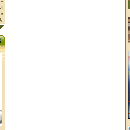
وا
فل
ال
تا
ال
ال
الا
غز