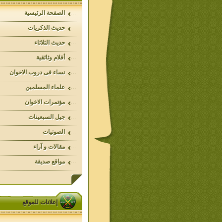
الصفحة الرئيسية
حديث الذكريات
حديث الثلاثاء
أفلام وثائقية
نساء فى دروب الاخوان
علماء المسلمين
مؤتمرات الاخوان
جيل السبعينات
الصوتيات
مقالات و آراء
مواقع صديقة
إعلانات للموقع