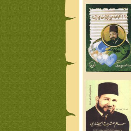
ليوم والغد
من تراث د احمد العسال
علمانية
كلمات رمضانية الشيخ عيسى
د العليم
قبسات رمضانية الشيخ عيسى
د العليم