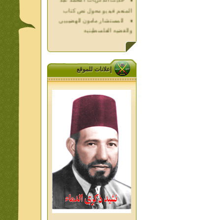
المستشار مامون الهضيبيى
والقضيه الفلسطينيه
العداله الغائبه 1000 شهيد
فلسطين ده كان زمان
العداله الغائبه ( الدرع الواقى )
الاقصى فى قلوبنا
خواطر الحج
إعلانات للموقع
الاخوان فى حرب فلسطين
حكايات من التراث الجزء الاول
من اعلام الاخوان المسلمين
المعاصرين الجزء الثانى
ديوان شعر الاخوان فى القلب
تاليف الشيخ على متولى
تفاصيل جنازة الشهيد احمد
النيسى وعمر شاهين 1952
جمعه امين ومواقف ساعدت
الامام البنا فى تكوين شخصي
الاستاذ جمعه امين وعبقرية
الامام البنا
الشمائل المحمديه دكتور يحيى
غزب