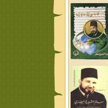
ليوم والغد
من تراث د احمد العسال
علمانية
كلمات رمضانية الشيخ عيسى
د العليم
قبسات رمضانية الشيخ عيسى
د العليم