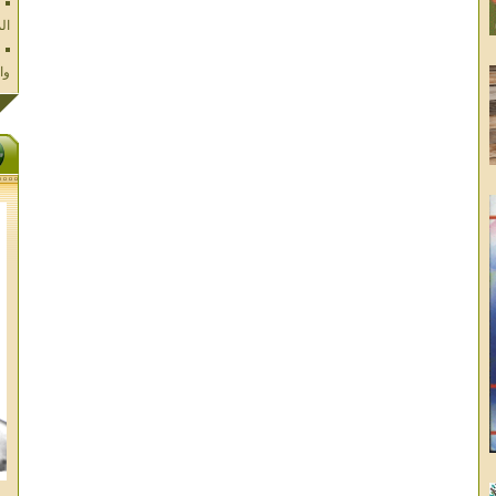
وا
فل
ال
تا
ال
ال
الا
غز