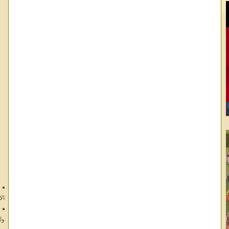
ال
وا
ال