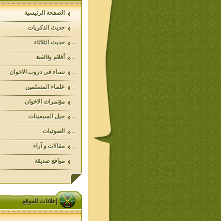
الصفحة الرئيسية
حديث الذكريات
حديث الثلاثاء
أفلام وثائقية
نساء فى دروب الاخوان
علماء المسلمين
مؤتمرات الاخوان
جيل السبعينات
الصوتيات
مقالات و آراء
مواقع صديقة
إعلانات للموقع