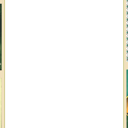
وا
ال
عب
عب