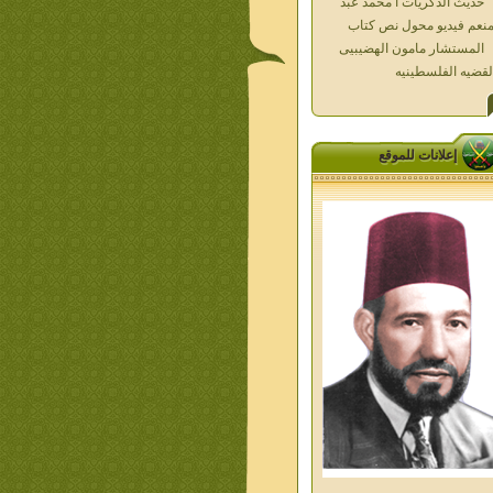
المستشار مامون الهضيبيى
لقضيه الفلسطينيه
العداله الغائبه 1000 شهيد
سطين ده كان زمان
العداله الغائبه ( الدرع الواقى )
الاقصى فى قلوبنا
خواطر الحج
إعلانات للموقع
الاخوان فى حرب فلسطين
حكايات من التراث الجزء الاول
من اعلام الاخوان المسلمين
معاصرين الجزء الثانى
ديوان شعر الاخوان فى القلب
ليف الشيخ على متولى
تفاصيل جنازة الشهيد احمد
نيسى وعمر شاهين 1952
جمعه امين ومواقف ساعدت
امام البنا فى تكوين شخصي
الاستاذ جمعه امين وعبقرية
مام البنا
الشمائل المحمديه دكتور يحيى
ب
من تراث د احمد العسال امس