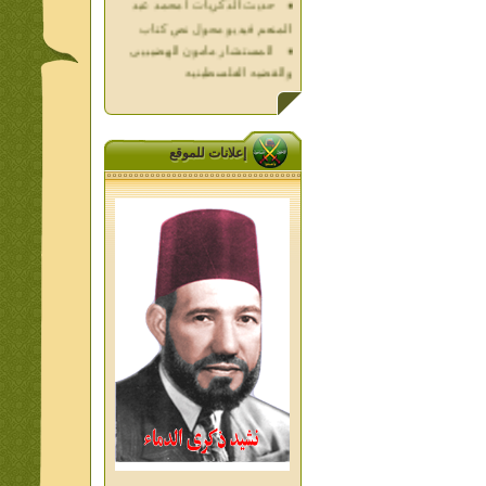
المستشار مامون الهضيبيى
والقضيه الفلسطينيه
العداله الغائبه 1000 شهيد
فلسطين ده كان زمان
العداله الغائبه ( الدرع الواقى )
الاقصى فى قلوبنا
إعلانات للموقع
خواطر الحج
الاخوان فى حرب فلسطين
حكايات من التراث الجزء الاول
من اعلام الاخوان المسلمين
المعاصرين الجزء الثانى
ديوان شعر الاخوان فى القلب
تاليف الشيخ على متولى
تفاصيل جنازة الشهيد احمد
النيسى وعمر شاهين 1952
جمعه امين ومواقف ساعدت
الامام البنا فى تكوين شخصي
الاستاذ جمعه امين وعبقرية
الامام البنا
الشمائل المحمديه دكتور يحيى
غزب