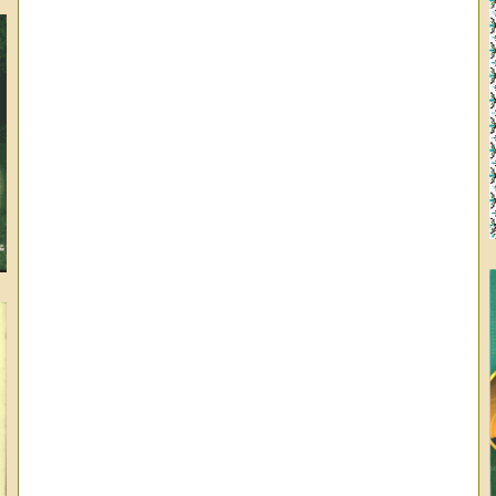
وا
ال
عب
عب