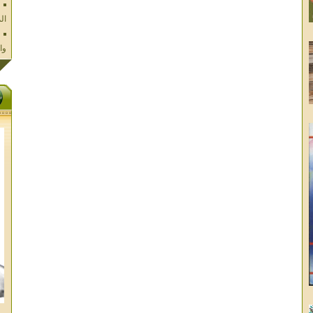
وا
فل
ال
تا
ال
ال
الا
غز