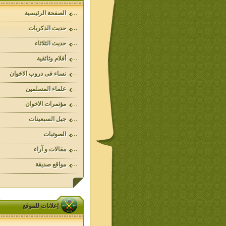
الصفحة الرئيسية
حديث الذكريات
حديث الثلاثاء
أفلام وثائقية
نساء فى دروب الاخوان
علماء المسلمين
مؤتمرات الاخوان
جيل السبعينات
الصوتيات
مقالات و آراء
مواقع صديقة
إعلانات للموقع