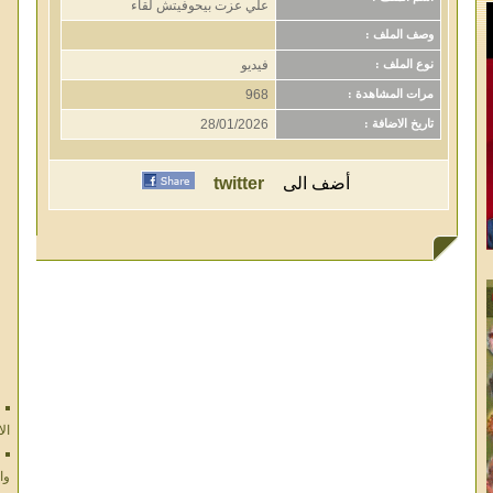
علي عزت بيحوفيتش لقاء
وصف الملف :
فيديو
نوع الملف :
968
مرات المشاهدة :
28/01/2026
تاريخ الاضافة :
أضف الى
twitter
ال
وا
ال