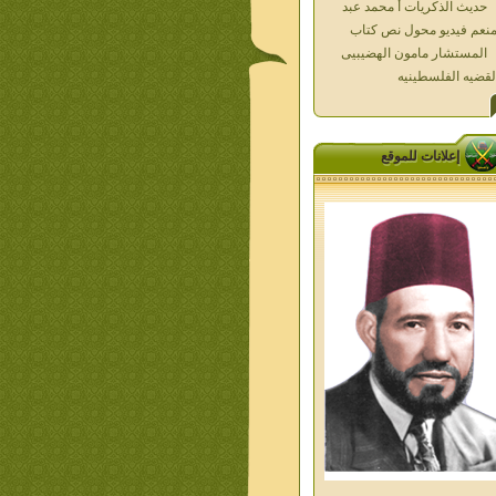
المستشار مامون الهضيبيى
لقضيه الفلسطينيه
العداله الغائبه 1000 شهيد
سطين ده كان زمان
العداله الغائبه ( الدرع الواقى )
الاقصى فى قلوبنا
خواطر الحج
إعلانات للموقع
الاخوان فى حرب فلسطين
حكايات من التراث الجزء الاول
من اعلام الاخوان المسلمين
معاصرين الجزء الثانى
ديوان شعر الاخوان فى القلب
ليف الشيخ على متولى
تفاصيل جنازة الشهيد احمد
نيسى وعمر شاهين 1952
جمعه امين ومواقف ساعدت
امام البنا فى تكوين شخصي
الاستاذ جمعه امين وعبقرية
مام البنا
الشمائل المحمديه دكتور يحيى
ب