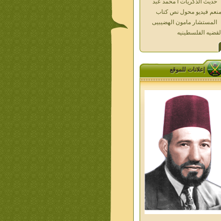
المستشار مامون الهضيبيى
لقضيه الفلسطينيه
العداله الغائبه 1000 شهيد
سطين ده كان زمان
العداله الغائبه ( الدرع الواقى )
الاقصى فى قلوبنا
خواطر الحج
إعلانات للموقع
الاخوان فى حرب فلسطين
حكايات من التراث الجزء الاول
من اعلام الاخوان المسلمين
معاصرين الجزء الثانى
ديوان شعر الاخوان فى القلب
ليف الشيخ على متولى
تفاصيل جنازة الشهيد احمد
نيسى وعمر شاهين 1952
جمعه امين ومواقف ساعدت
امام البنا فى تكوين شخصي
الاستاذ جمعه امين وعبقرية
مام البنا
الشمائل المحمديه دكتور يحيى
ب
من تراث د احمد العسال امس