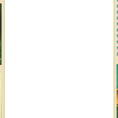
وا
ال
عب
عب