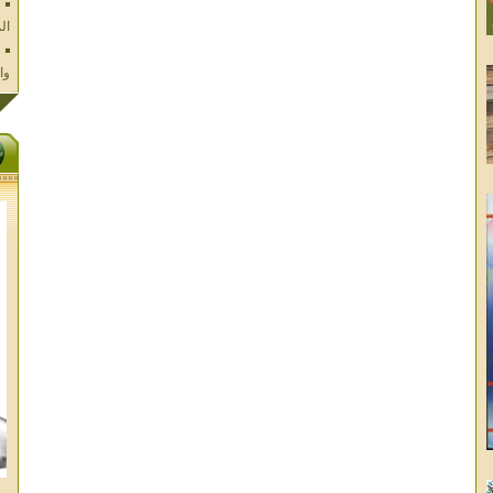
وا
فل
ال
تا
ال
ال
الا
غز