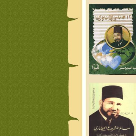
ليوم والغد
من تراث د احمد العسال
علمانية
كلمات رمضانية الشيخ عيسى
د العليم
قبسات رمضانية الشيخ عيسى
د العليم