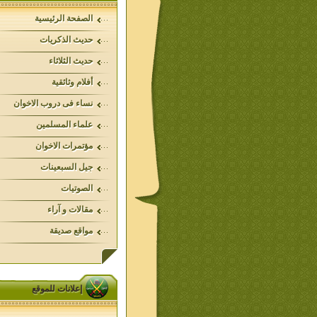
الصفحة الرئيسية
حديث الذكريات
حديث الثلاثاء
أفلام وثائقية
نساء فى دروب الاخوان
علماء المسلمين
مؤتمرات الاخوان
جيل السبعينات
الصوتيات
مقالات و آراء
مواقع صديقة
إعلانات للموقع