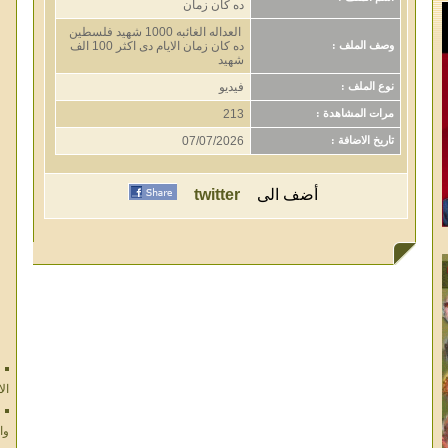
ده كان زمان
العداله الغائبه 1000 شهيد فلسطين
ده كان زمان الايام دى اكثر 100 الف
وصف الملف :
شهيد
فيديو
نوع الملف :
213
مرات المشاهدة :
07/07/2026
تاريخ الاضافة :
أضف الى
twitter
ال
وا
ال