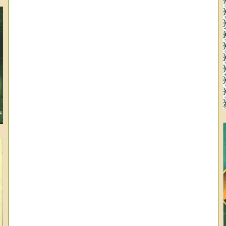
وا
ال
عب
عب