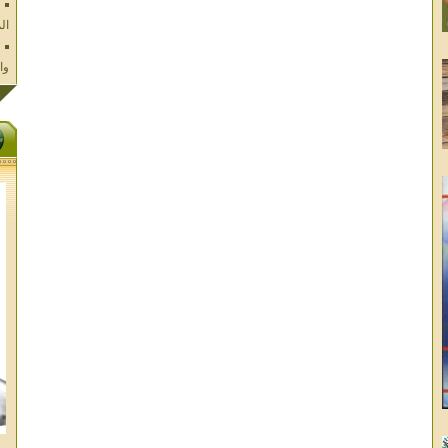
وا
فل
ال
تا
ال
ال
الا
غز