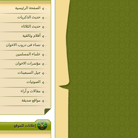
الصفحة الرئيسية
حديث الذكريات
حديث الثلاثاء
أفلام وثائقية
نساء فى دروب الاخوان
علماء المسلمين
مؤتمرات الاخوان
جيل السبعينات
الصوتيات
مقالات و آراء
مواقع صديقة
إعلانات للموقع