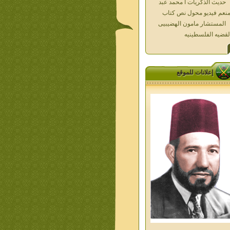
المستشار مامون الهضيبيى
لقضيه الفلسطينيه
العداله الغائبه 1000 شهيد
سطين ده كان زمان
العداله الغائبه ( الدرع الواقى )
الاقصى فى قلوبنا
خواطر الحج
إعلانات للموقع
الاخوان فى حرب فلسطين
حكايات من التراث الجزء الاول
من اعلام الاخوان المسلمين
معاصرين الجزء الثانى
ديوان شعر الاخوان فى القلب
ليف الشيخ على متولى
تفاصيل جنازة الشهيد احمد
نيسى وعمر شاهين 1952
جمعه امين ومواقف ساعدت
امام البنا فى تكوين شخصي
الاستاذ جمعه امين وعبقرية
مام البنا
الشمائل المحمديه دكتور يحيى
ب
من تراث د احمد العسال امس