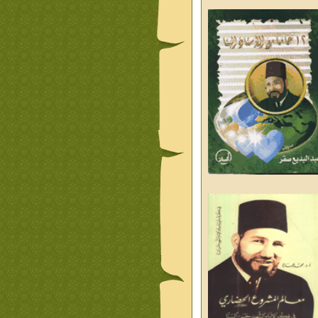
ليوم والغد
من تراث د احمد العسال
علمانية
كلمات رمضانية الشيخ عيسى
د العليم
قبسات رمضانية الشيخ عيسى
د العليم