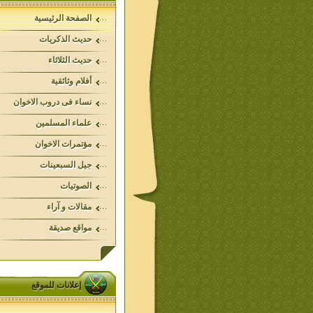
الصفحة الرئيسية
حديث الذكريات
حديث الثلاثاء
أفلام وثائقية
نساء فى دروب الاخوان
علماء المسلمين
مؤتمرات الاخوان
جيل السبعينات
الصوتيات
مقالات و آراء
مواقع صديقة
إعلانات للموقع