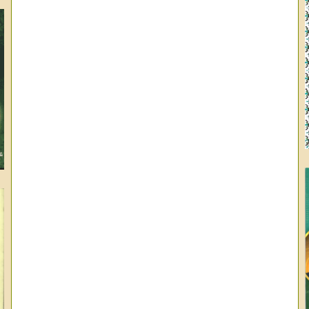
وا
ال
عب
عب