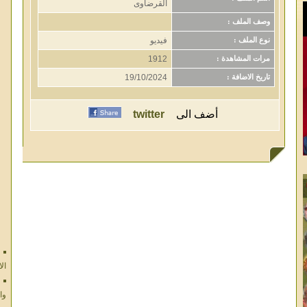
القرضاوى
وصف الملف :
فيديو
نوع الملف :
1912
مرات المشاهدة :
19/10/2024
تاريخ الاضافة :
أضف الى
twitter
ال
وا
ال