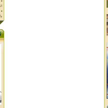
وا
فل
ال
تا
ال
ال
الا
غز