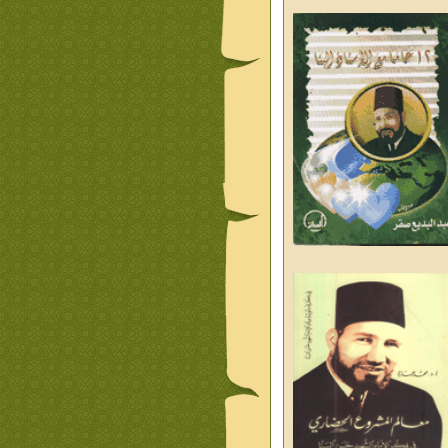
ليوم والغد
من تراث د احمد العسال
علمانية
كلمات رمضانية الشيخ عيسى
د العليم
قبسات رمضانية الشيخ عيسى
د العليم