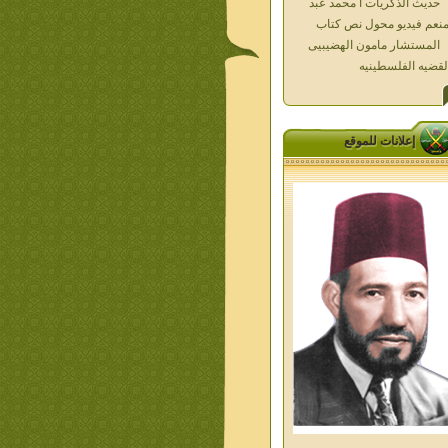
المستشار مامون الهضيبيى
لقضيه الفلسطينيه
العداله الغائبه 1000 شهيد
سطين ده كان زمان
العداله الغائبه ( الدرع الواقى )
الاقصى فى قلوبنا
خواطر الحج
إعلانات للموقع
الاخوان فى حرب فلسطين
حكايات من التراث الجزء الاول
من اعلام الاخوان المسلمين
معاصرين الجزء الثانى
ديوان شعر الاخوان فى القلب
ليف الشيخ على متولى
تفاصيل جنازة الشهيد احمد
نيسى وعمر شاهين 1952
جمعه امين ومواقف ساعدت
امام البنا فى تكوين شخصي
الاستاذ جمعه امين وعبقرية
مام البنا
الشمائل المحمديه دكتور يحيى
ب
من تراث د احمد العسال امس