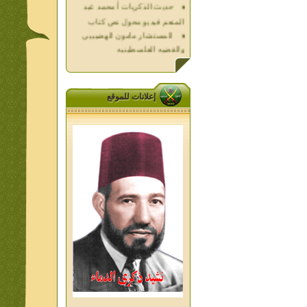
المنعم فيديو محول نص كتاب
المستشار مامون الهضيبيى
والقضيه الفلسطينيه
العداله الغائبه 1000 شهيد
فلسطين ده كان زمان
العداله الغائبه ( الدرع الواقى )
الاقصى فى قلوبنا
إعلانات للموقع
خواطر الحج
الاخوان فى حرب فلسطين
حكايات من التراث الجزء الاول
من اعلام الاخوان المسلمين
المعاصرين الجزء الثانى
ديوان شعر الاخوان فى القلب
تاليف الشيخ على متولى
تفاصيل جنازة الشهيد احمد
النيسى وعمر شاهين 1952
جمعه امين ومواقف ساعدت
الامام البنا فى تكوين شخصي
الاستاذ جمعه امين وعبقرية
الامام البنا
الشمائل المحمديه دكتور يحيى
غزب