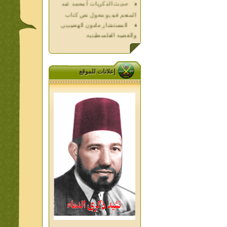
المنعم فيديو محول نص كتاب
المستشار مامون الهضيبيى
والقضيه الفلسطينيه
العداله الغائبه 1000 شهيد
فلسطين ده كان زمان
العداله الغائبه ( الدرع الواقى )
الاقصى فى قلوبنا
إعلانات للموقع
خواطر الحج
الاخوان فى حرب فلسطين
حكايات من التراث الجزء الاول
من اعلام الاخوان المسلمين
المعاصرين الجزء الثانى
ديوان شعر الاخوان فى القلب
تاليف الشيخ على متولى
تفاصيل جنازة الشهيد احمد
النيسى وعمر شاهين 1952
جمعه امين ومواقف ساعدت
الامام البنا فى تكوين شخصي
الاستاذ جمعه امين وعبقرية
الامام البنا
الشمائل المحمديه دكتور يحيى
غزب